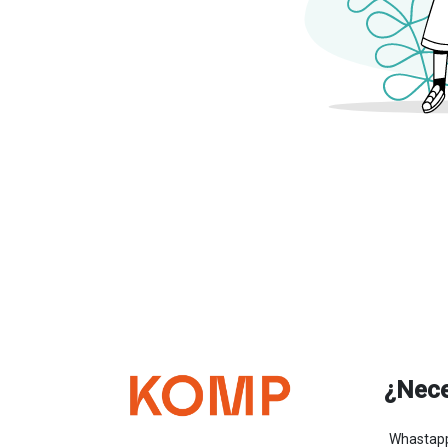
¿Nece
Whastapp