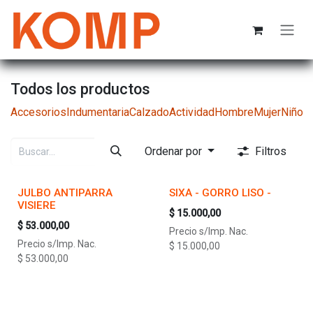
Ir al contenido
Todos los productos
Accesorios
Indumentaria
Calzado
Actividad
Hombre
Mujer
Niños
Ordenar por
Filtros
JULBO ANTIPARRA
SIXA - GORRO LISO -
VISIERE
$
15.000,00
$
53.000,00
Precio s/Imp. Nac.
Precio s/Imp. Nac.
$
15.000,00
$
53.000,00