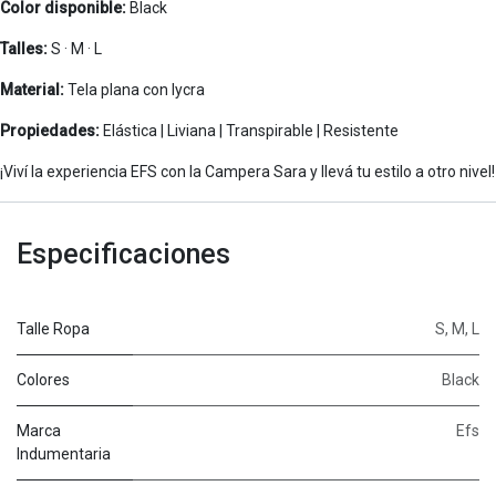
Color disponible:
Black
Talles:
S · M · L
Material:
Tela plana con lycra
Propiedades:
Elástica | Liviana | Transpirable | Resistente
¡Viví la experiencia EFS con la Campera Sara y llevá tu estilo a otro nivel!
Especificaciones
Talle Ropa
S
,
M
,
L
Colores
Black
Marca
Efs
Indumentaria