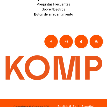
Preguntas Frecuentes
Sobre
Nosotros
Botón de
​arre
pentim
​​​iento
English (US)
|
Español
Copyright © Grapes SRL