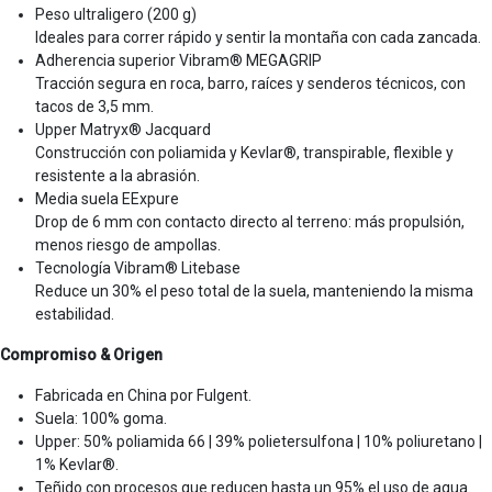
Peso ultraligero (200 g)
Ideales para correr rápido y sentir la montaña con cada zancada.
Adherencia superior Vibram® MEGAGRIP
Tracción segura en roca, barro, raíces y senderos técnicos, con
tacos de 3,5 mm.
Upper Matryx® Jacquard
Construcción con poliamida y Kevlar®, transpirable, flexible y
resistente a la abrasión.
Media suela EExpure
Drop de 6 mm con contacto directo al terreno: más propulsión,
menos riesgo de ampollas.
Tecnología Vibram® Litebase
Reduce un 30% el peso total de la suela, manteniendo la misma
estabilidad.
Compromiso & Origen
Fabricada en China por Fulgent.
Suela: 100% goma.
Upper: 50% poliamida 66 | 39% polietersulfona | 10% poliuretano |
1% Kevlar®.
Teñido con procesos que reducen hasta un 95% el uso de agua.