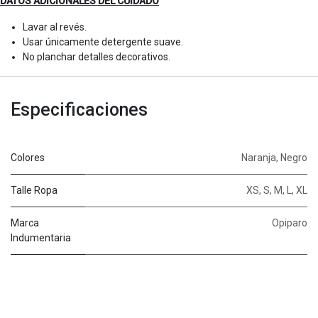
DATOS ADICIONALES DEL CUIDADO
Lavar al revés.
Usar únicamente detergente suave.
No planchar detalles decorativos.
Especificaciones
Colores
Naranja
,
Negro
Talle Ropa
XS
,
S
,
M
,
L
,
XL
Marca
Opiparo
Indumentaria