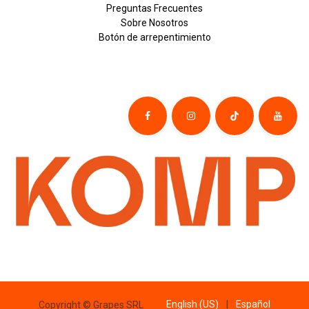
Preguntas Frecuentes
Sobre
Nosotros
Botón de
​arre
pentim
​​​iento
English (US)
|
Español
Copyright © Grapes SRL