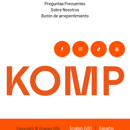
Preguntas Frecuentes
Sobre
Nosotros
Botón de
​arre
pentim
​​​iento
English (US)
|
Español
Copyright © Grapes SRL