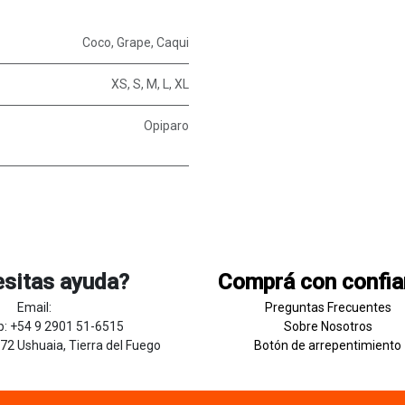
Coco
,
Grape
,
Caqui
XS
,
S
,
M
,
L
,
XL
Opiparo
sitas ayuda?
Comprá con confi
Email:
Preguntas Frecuentes
: +54 9 2901 51-6515
Sobre
Nosotros
272 Ushuaia, Tierra del Fuego
Botón de
​arre
pentim
​​​iento