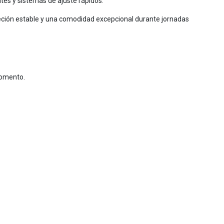
es y sistemas de ajuste rápidos.
jeción estable y una comodidad excepcional durante jornadas
momento.