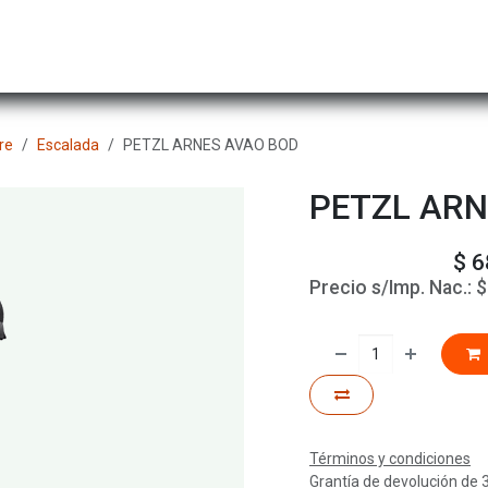
Hombre
Niños
Equipo Técnico
Actividad
re
Escalada
PETZL ARNES AVAO BOD
PETZL ARN
$
6
Precio s/Imp. Nac.:
Términos y condiciones
Grantía de devolución de 