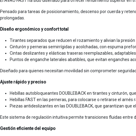
El AVAO FAST ha sido diseñado para ofrecer rendimiento superior en tr
Pensado para tareas de posicionamiento, descenso por cuerda y retenci
prolongadas.
Diseño ergonómico y confort total
Tirantes separados que reducen el rozamiento y alivian la presión e
Cinturón y perneras semirrígidas y acolchadas, con espuma prefor
Cintas deslizantes y elásticas traseras reemplazables, adaptables
Puntos de enganche laterales abatibles, que evitan enganches ac
Diseñado para quienes necesitan movilidad sin comprometer seguridad n
Ajuste rápido y preciso
Hebillas autobloqueantes DOUBLEBACK en tirantes y cinturón, que 
Hebillas FAST en las perneras, para colocarse o retirarse el arnés
Piezas antideslizantes en las DOUBLEBACK, que garantizan que el 
Este sistema de regulación intuitiva permite transiciones fluidas entre 
Gestión eficiente del equipo