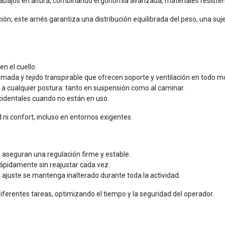
abajos en altura, combinando ergonomía avanzada, materiales resistent
ón, este arnés garantiza una distribución equilibrada del peso, una su
n el cuello.
mada y tejido transpirable que ofrecen soporte y ventilación en todo 
 a cualquier postura: tanto en suspensión como al caminar.
cidentales cuando no están en uso.
i confort, incluso en entornos exigentes.
aseguran una regulación firme y estable.
 rápidamente sin reajustar cada vez.
ajuste se mantenga inalterado durante toda la actividad.
diferentes tareas, optimizando el tiempo y la seguridad del operador.