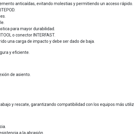
lemento anticaídas, evitando molestias y permitiendo un acceso rápido.
LITEPOD.
res.
le.
stica para mayor durabilidad.
ARITOOL o conector INTERFAST.
ufrido una carga de impacto y debe ser dado de baja.
ura y eficiente.
exión de asiento.
rabajo y rescate, garantizando compatibilidad con los equipos más utili
cia.
sistencia a la abrasión.