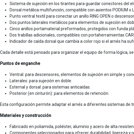
Sistema de sujeción en los tirantes para guardar conectores del e
Dorsal metálica multifunción, compatible con asientos PODIUM o 
Punto ventral textil para conectar un anillo RING OPEN o descenso
Dos puntos laterales metálicos para elementos de sujeción en dob
Cinco anillos portamaterial preformados, protegidos con funda plá
Dos trabillas adicionales, compatibles con portaherramientas C
Indicador de caída dorsal que cambia a color rojo si el arnés ha s
Cada detalle está pensado para organizar el equipo de forma lógica, seg
Puntos de enganche
Ventral: para descensores, elementos de sujeción en simple y con
Laterales: para sujeción en doble.
Esternal y dorsal: para sistemas anticaídas.
Posterior (en cinturón): para elementos de retención.
Esta configuración permite adaptar el arnés a diferentes sistemas de t
Materiales y construcción
Fabricado en poliamida, poliéster, aluminio y acero de alta resisten
Componentes seleccionados para ofrecer durabilidad, ligereza y re