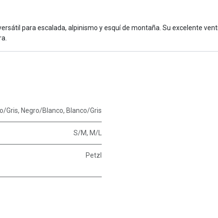
ersátil para escalada, alpinismo y esquí de montaña. Su excelente ventil
ra.
o/Gris
,
Negro/Blanco
,
Blanco/Gris
S/M
,
M/L
Petzl