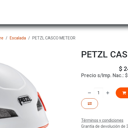
Hombre
Niños
Equipo Técnico
Actividad
re
Escalada
PETZL CASCO METEOR
PETZL CA
$
2
Precio s/Imp. Nac.:
Términos y condiciones
Grantía de devolución de 