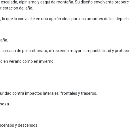
ra escalada, alpinismo y esquí de montaña. Su diseño envolvente propor
r estación del año.
lo que lo convierte en una opción ideal para los amantes de los deportes
taña.
a carcasa de policarbonato, ofreciendo mayor compactibilidad y protecc
to en verano como en invierno.
idad contra impactos laterales, frontales y traseros.
abeza.
ascensos y descensos.