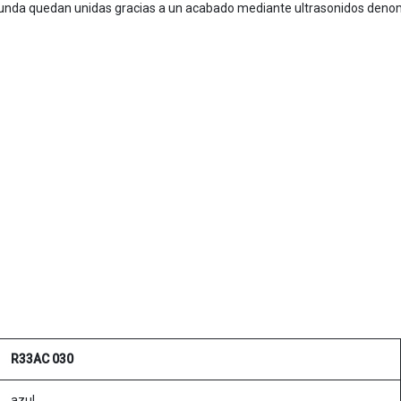
la funda quedan unidas gracias a un acabado mediante ultrasonidos denom
R33AC 030
azul