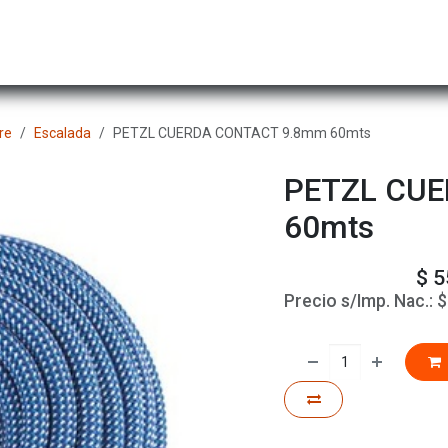
Hombre
Niños
Equipo Técnico
Actividad
re
Escalada
PETZL CUERDA CONTACT 9.8mm 60mts
PETZL CU
60mts
$
5
Precio s/Imp. Nac.: