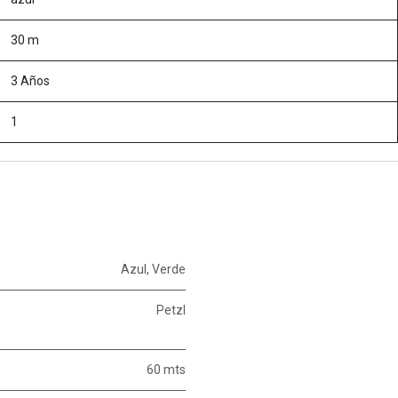
30 m
3 Años
1
Azul
,
Verde
Petzl
60 mts