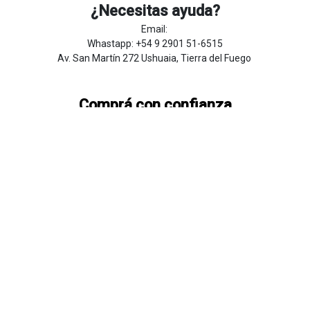
¿Necesitas ayuda?
Email:
Whastapp: +54 9 2901 51-6515
Av. San Martín 272 Ushuaia, Tierra del Fuego
Comprá con confianza
Preguntas Frecuentes
Sobre
Nosotros
Botón de
​arre
pentim
​​​iento