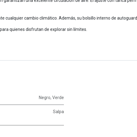
ón garantizan una excelente circulación de aire. El ajuste con tanca per
 cualquier cambio climático. Además, su bolsillo interno de autoguarda
 para quienes disfrutan de explorar sin límites.
Negro
,
Verde
Salpa