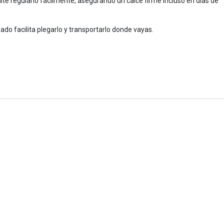
mite regularlo fácilmente, asegurando un calce firme incluso en días de
do facilita plegarlo y transportarlo donde vayas.