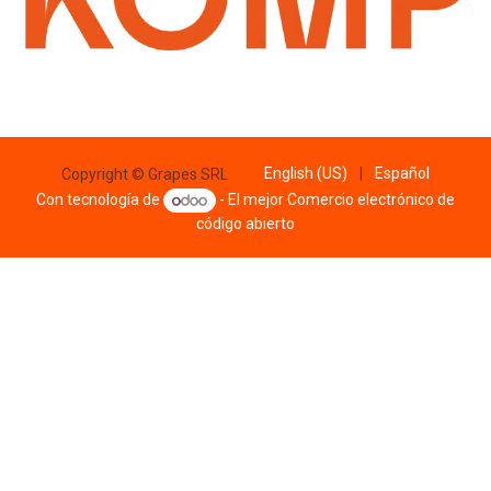
English (US)
|
Español
Copyright © Grapes SRL
Con tecnología de
- El mejor
Comercio electrónico de
código abierto