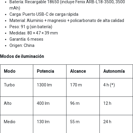
Batería: Recargable 18650 (incluye Fenix ARB-L18-3500, 3500
mAh)
Carga: Puerto USB-C de carga rápida
Material: Aluminio + magnesio + policarbonato de alta calidad
Peso: 91 g (sin batería)
Medidas: 80 × 47 × 39 mm
Garantía: 6 meses
Origen: China
Modos de iluminación
Modo
Potencia
Alcance
Autonomía
Turbo
1300 lm
170 m
4 h (*)
Alto
400 lm
96 m
12 h
Medio
130 lm
55 m
24 h