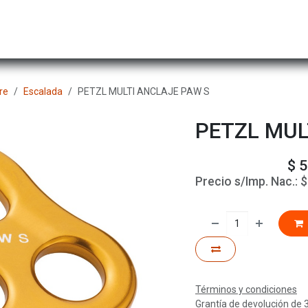
Hombre
Niños
Equipo Técnico
Actividad
re
Escalada
PETZL MULTI ANCLAJE PAW S
PETZL MUL
$
5
Precio s/Imp. Nac.:
Términos y condiciones
Grantía de devolución de 