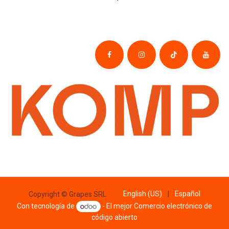
English (US)
|
Español
Copyright © Grapes SRL
Con tecnología de
- El mejor
Comercio electrónico de
código abierto