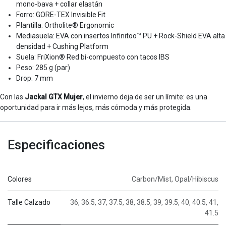
mono-bava + collar elastán
Forro: GORE-TEX Invisible Fit
Plantilla: Ortholite® Ergonomic
Mediasuela: EVA con insertos Infinitoo™ PU + Rock-Shield EVA alta
densidad + Cushing Platform
Suela: FriXion® Red bi-compuesto con tacos IBS
Peso: 285 g (par)
Drop: 7 mm
Con las
Jackal GTX Mujer
, el invierno deja de ser un límite: es una
oportunidad para ir más lejos, más cómoda y más protegida.
Especificaciones
Colores
Carbon/Mist
,
Opal/Hibiscus
Talle Calzado
36
,
36.5
,
37
,
37.5
,
38
,
38.5
,
39
,
39.5
,
40
,
40.5
,
41
,
41.5