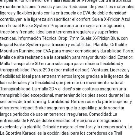
empeine. Forro interior de malla resistente: Protege contra la abrasión
y mantiene los pies frescos y secos. Reducción de peso: Los materiales
ligeros y flexibles junto con la entresuela de EVA de doble densidad
contribuyen a la ligereza sin sacrificar el confort. Suela X-Frixion Azul
con Impact Brake System: Proporciona una mayor amortiguación,
tracción y frenado, ideal para terrenos irregulares y superficies
técnicas. Información Técnica: Drop: 7mm Suela: X-Frixion Blue, con
Impact Brake System para tracción y estabilidad. Plantilla: Ortholite
Mountain Running con EVA para mayor comodidad y durabilidad. Forro:
Malla de alta resistencia a la abrasión para mayor durabilidad. Exterior:
Malla transpirable 3D en una sola capa para máxima flexibilidad y
transpirabilidad. Peso: 290 g (por mitad del par). Ventajas: Ligereza y
flexibilidad: Ideal para entrenamientos largos gracias a la ligereza de
los materiales y la flexibilidad que permite un movimiento natural.
Transpirabilidad: La malla 3D y el diseño sin costuras aseguran una
transpirabilidad excepcional, manteniendo los pies secos durante las
sesiones de trail running. Durabilidad: Refuerzos en la parte superior y
el sistema Impact Brake aseguran que la zapatilla pueda soportar
largos periodos de uso en terrenos irregulares. Comodidad: La
entresuela de EVA de doble densidad ofrece una amortiguación
excelente y la plantilla Ortholite mejora el confort y la recuperación. La
La Sportiva Karacal es la opción ideal para los corredores de Trail