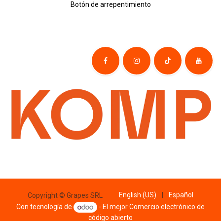
Botón de
​arre
pentim
​​​iento
English (US)
|
Español
Copyright © Grapes SRL
Con tecnología de
- El mejor
Comercio electrónico de
código abierto