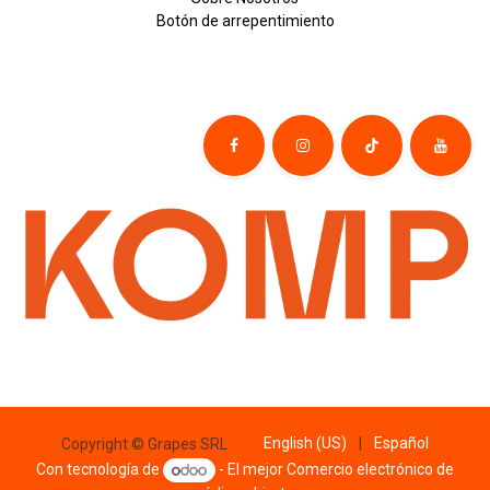
Botón de
​arre
pentim
​​​iento
English (US)
|
Español
Copyright © Grapes SRL
Con tecnología de
- El mejor
Comercio electrónico de