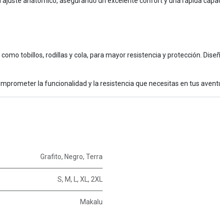
n ajuste anatómico, asegurando un excelente confort y una rápida capac
como tobillos, rodillas y cola, para mayor resistencia y protección. Dis
mprometer la funcionalidad y la resistencia que necesitas en tus avent
Grafito
,
Negro
,
Terra
S
,
M
,
L
,
XL
,
2XL
Makalu