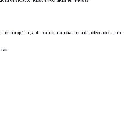
idad de secado, incluso en condiciones intensas.
eño multipropósito, apto para una amplia gama de actividades al aire
uras.