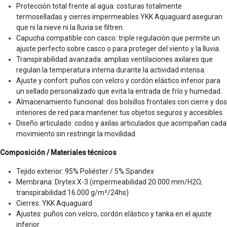
Protección total frente al agua: costuras totalmente
termoselladas y cierres impermeables YKK Aquaguard aseguran
que ni la nieve ni la lluvia se filtren.
Capucha compatible con casco: triple regulación que permite un
ajuste perfecto sobre casco o para proteger del viento y la lluvia.
Transpirabilidad avanzada: amplias ventilaciones axilares que
regulan la temperatura interna durante la actividad intensa.
Ajuste y confort: puños con velcro y cordón elástico inferior para
un sellado personalizado que evita la entrada de frío y humedad.
Almacenamiento funcional: dos bolsillos frontales con cierre y dos
interiores de red para mantener tus objetos seguros y accesibles.
Diseño articulado: codos y axilas articulados que acompañan cada
movimiento sin restringir la movilidad.
Composición / Materiales técnicos
Tejido exterior: 95% Poliéster / 5% Spandex
Membrana: Drytex X-3 (impermeabilidad 20.000 mm/H2O,
transpirabilidad 16.000 g/m²/24hs)
Cierres: YKK Aquaguard
Ajustes: puños con velcro, cordón elástico y tanka en el ajuste
inferior