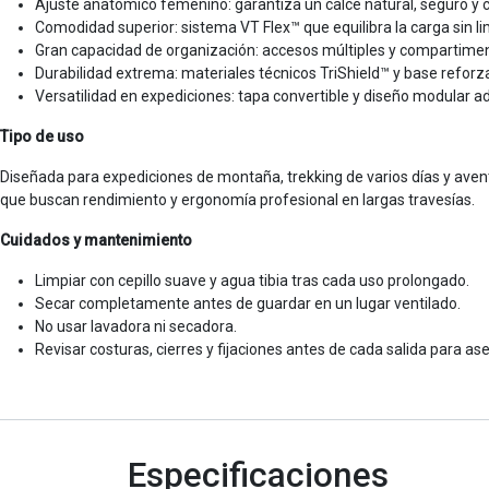
Ajuste anatómico femenino: garantiza un calce natural, seguro y
Comodidad superior: sistema VT Flex™ que equilibra la carga sin li
Gran capacidad de organización: accesos múltiples y compartiment
Durabilidad extrema: materiales técnicos TriShield™ y base reforz
Versatilidad en expediciones: tapa convertible y diseño modular a
Tipo de uso
Diseñada para expediciones de montaña, trekking de varios días y avent
que buscan rendimiento y ergonomía profesional en largas travesías.
Cuidados y mantenimiento
Limpiar con cepillo suave y agua tibia tras cada uso prolongado.
Secar completamente antes de guardar en un lugar ventilado.
No usar lavadora ni secadora.
Revisar costuras, cierres y fijaciones antes de cada salida para a
Especificaciones