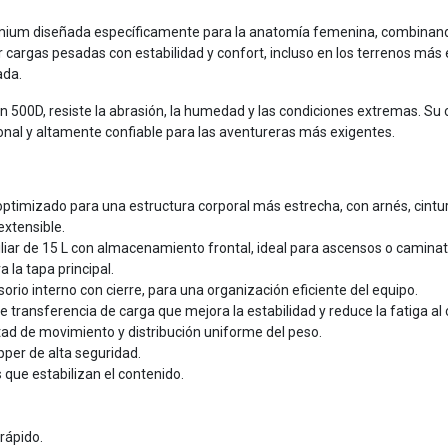
emium diseñada específicamente para la anatomía femenina, combinando
r cargas pesadas con estabilidad y confort, incluso en los terrenos más
ada.
n 500D, resiste la abrasión, la humedad y las condiciones extremas. Su c
onal y altamente confiable para las aventureras más exigentes.
ptimizado para una estructura corporal más estrecha, con arnés, cint
extensible.
iar de 15 L con almacenamiento frontal, ideal para ascensos o caminata
 la tapa principal.
isorio interno con cierre, para una organización eficiente del equipo.
de transferencia de carga que mejora la estabilidad y reduce la fatiga a
tad de movimiento y distribución uniforme del peso.
pper de alta seguridad.
que estabilizan el contenido.
rápido.