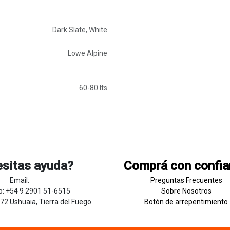
Dark Slate
,
White
Lowe Alpine
60-80 lts
sitas ayuda?
Comprá con confi
Email:
Preguntas Frecuentes
: +54 9 2901 51-6515
Sobre
Nosotros
272 Ushuaia, Tierra del Fuego
Botón de
​arre
pentim
​​​iento