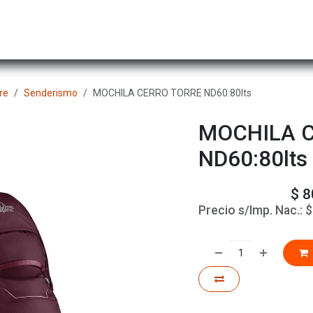
Hombre
Niños
Equipo Técnico
Actividad
re
Senderismo
MOCHILA CERRO TORRE ND60:80lts
MOCHILA 
ND60:80lts
$
8
Precio s/Imp. Nac.: