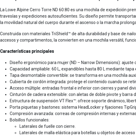
La Lowe Alpine Cerro Torre ND 60:80 es una mochila de expedición pr
travesías y expediciones autosuficientes. Su diseño permite transporta
la movilidad natural del cuerpo durante el ascenso o la marcha prolong
Construida con materiales TriShield™ de alta durabilidad y base de nailo
accesos y compartimentos, la convierten en una mochila versátil, funci
Características principales
Diseño ergonómico para mujer (ND – Narrow Dimensions): ajuste o
Capacidad ampliable: 60 L, expandibles hasta 80 L mediante tapa 
Tapa desmontable convertible: se transforma en una mochila auxil
Cubierta de cordón integrada: protege el contenido cuando se retira
Acceso múltiple: entradas frontal e inferior con cierres y panel div
Cinturón de cadera extensible: con aletas de doble pivote y barra 
Estructura de suspensión VT Flex™: ofrece soporte dinámico, liber
Porta piquetas y bastones: sistema HeadLocker y fijaciones TipGri
Compresión avanzada: correas de compresión internas y externas 
Bolsillos funcionales:
Laterales de fuelle con cierre.
Laterales de malla elástica para botellas u objetos de acceso 