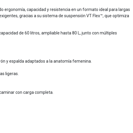
 ergonomía, capacidad y resistencia en un formato ideal para largas
 exigentes, gracias a su sistema de suspensión VT Flex™, que optimiza
apacidad de 60 litros, ampliable hasta 80 L, junto con múltiples
urón y espalda adaptados a la anatomía femenina.
s ligeras.
l caminar con carga completa.