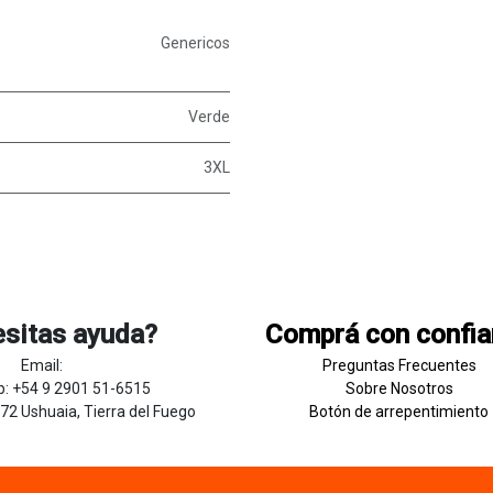
Genericos
Verde
3XL
sitas ayuda?
Comprá con confi
Email:
Preguntas Frecuentes
: +54 9 2901 51-6515
Sobre
Nosotros
272 Ushuaia, Tierra del Fuego
Botón de
​arre
pentim
​​​iento