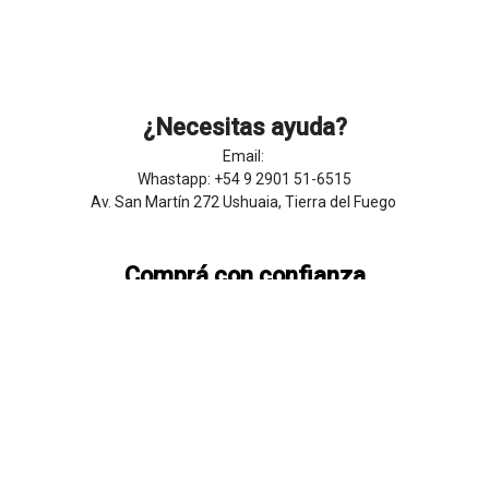
¿Necesitas ayuda?
Email:
Whastapp: +54 9 2901 51-6515
Av. San Martín 272 Ushuaia, Tierra del Fuego
Comprá con confianza
Preguntas Frecuentes
Sobre
Nosotros
Botón de
​arre
pentim
​​​iento