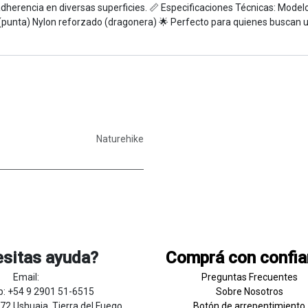
adherencia en diversas superficies. 📏 Especificaciones Técnicas: Mod
punta) Nylon reforzado (dragonera) 🌟 Perfecto para quienes buscan un
Naturehike
sitas ayuda?
Comprá con confi
Email:
Preguntas Frecuentes
: +54 9 2901 51-6515
Sobre
Nosotros
272 Ushuaia, Tierra del Fuego
Botón de
​arre
pentim
​​​iento