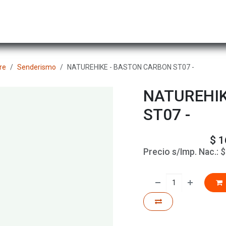
Hombre
Niños
Equipo Técnico
Actividad
re
Senderismo
NATUREHIKE - BASTON CARBON ST07 -
NATUREHIK
ST07 -
$
1
Precio s/Imp. Nac.: