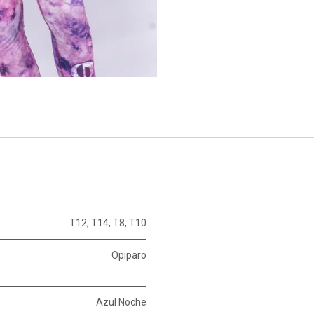
T12
,
T14
,
T8
,
T10
Opiparo
Azul Noche