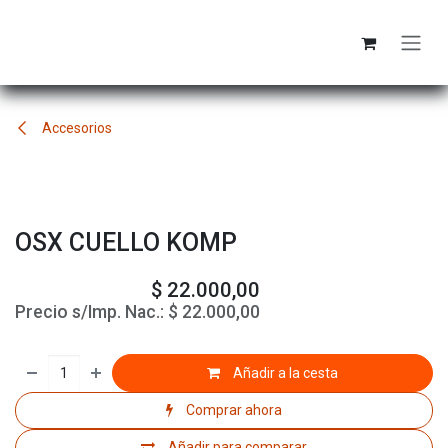
Ir al contenido
Accesorios
OSX CUELLO KOMP
$
22.000,00
Precio s/Imp. Nac.:
$
22.000,00
Añadir a la cesta
Comprar ahora
Añadir para comparar