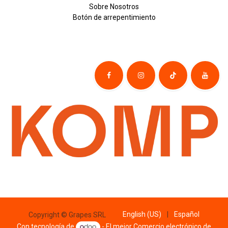
Sobre
Nosotros
Botón de
​arre
pentim
​​​iento
English (US)
|
Español
Copyright © Grapes SRL
Con tecnología de
- El mejor
Comercio electrónico de