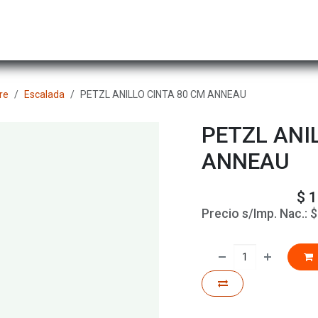
Hombre
Niños
Equipo Técnico
Actividad
re
Escalada
PETZL ANILLO CINTA 80 CM ANNEAU
PETZL ANI
ANNEAU
$
1
Precio s/Imp. Nac.: