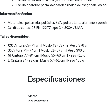
2 anillos traseros flexibles (compatibles con mochila).
1 anillo posterior porta-accesorios (bolsa de magnesio, calzad
Información técnica:
Materiales: poliamida, poliéster, EVA, poliuretano, aluminio y polie
Certificaciones: CE EN 12277 type C / UKCA / UIAA
Talles disponibles:
XS:
Cintura 65–71 cm | Muslo 48–53 cm | Peso 370 g
S:
Cintura 71–77 cm | Muslo 52–57 cm | Peso 390 g
M:
Cintura 77–84 cm | Muslo 55–60 cm | Peso 420 g
L:
Cintura 84–92 cm | Muslo 57–62 cm | Peso 450 g
Especificaciones
Marca
Indumentaria