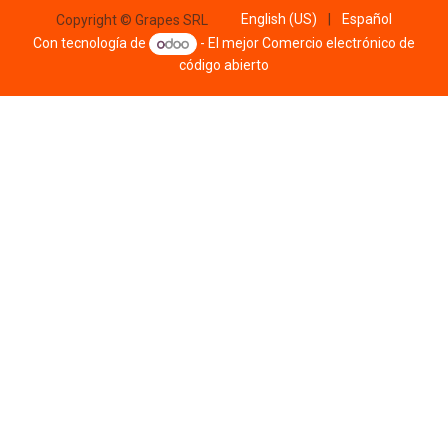
English (US)
|
Español
Copyright © Grapes SRL
Con tecnología de
- El mejor
Comercio electrónico de
código abierto