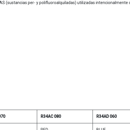
 (sustancias per- y polifluoroalquiladas) utilizadas intencionalmente c
070
R34AC 080
R34AD 060
RED
BLUE