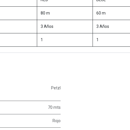
80 m
60 m
3 Años
3 Años
1
1
Petzl
70 mts
Rojo