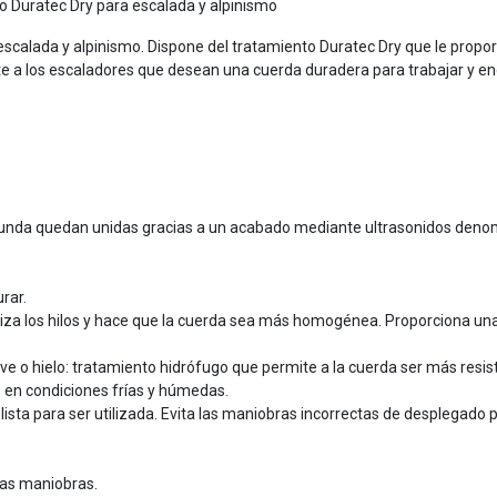
o Duratec Dry para escalada y alpinismo
escalada y alpinismo. Dispone del tratamiento Duratec Dry que le propo
a los escaladores que desean una cuerda duradera para trabajar y enca
la funda quedan unidas gracias a un acabado mediante ultrasonidos denom
rar.
iliza los hilos y hace que la cuerda sea más homogénea. Proporciona un
eve o hielo: tratamiento hidrófugo que permite a la cuerda ser más resiste
o en condiciones frías y húmedas.
ista para ser utilizada. Evita las maniobras incorrectas de desplegado 
 las maniobras.