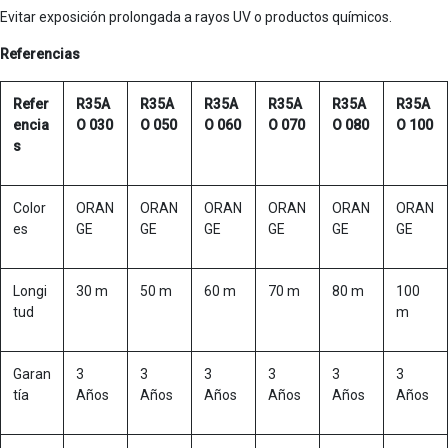
Evitar exposición prolongada a rayos UV o productos químicos.
Referencias
Refer
R35A
R35A
R35A
R35A
R35A
R35A
encia
O 030
O 050
O 060
O 070
O 080
O 100
s
Color
ORAN
ORAN
ORAN
ORAN
ORAN
ORAN
es
GE
GE
GE
GE
GE
GE
Longi
30 m
50 m
60 m
70 m
80 m
100
tud
m
Garan
3
3
3
3
3
3
tía
Años
Años
Años
Años
Años
Años