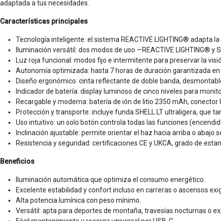
adaptada a tus necesidades.
Características principales
Tecnología inteligente: el sistema REACTIVE LIGHTING® adapta la 
Iluminación versátil: dos modos de uso —REACTIVE LIGHTING® y S
Luz roja funcional: modos fijo e intermitente para preservar la vis
Autonomía optimizada: hasta 7 horas de duración garantizada e
Diseño ergonómico: cinta reflectante de doble banda, desmontable
Indicador de batería: display luminoso de cinco niveles para monito
Recargable y moderna: batería de ión de litio 2350 mAh, conector
Protección y transporte: incluye funda SHELL LT ultraligera, que t
Uso intuitivo: un solo botón controla todas las funciones (encendi
Inclinación ajustable: permite orientar el haz hacia arriba o abajo s
Resistencia y seguridad: certificaciones CE y UKCA, grado de estan
Beneficios
Iluminación automática que optimiza el consumo energético.
Excelente estabilidad y confort incluso en carreras o ascensos exi
Alta potencia lumínica con peso mínimo.
Versátil: apta para deportes de montaña, travesías nocturnas o ex