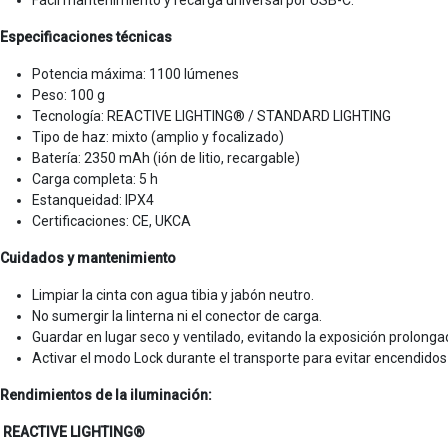
Fácil mantenimiento y recarga universal por USB-C.
Especificaciones técnicas
Potencia máxima: 1100 lúmenes
Peso: 100 g
Tecnología: REACTIVE LIGHTING® / STANDARD LIGHTING
Tipo de haz: mixto (amplio y focalizado)
Batería: 2350 mAh (ión de litio, recargable)
Carga completa: 5 h
Estanqueidad: IPX4
Certificaciones: CE, UKCA
Cuidados y mantenimiento
Limpiar la cinta con agua tibia y jabón neutro.
No sumergir la linterna ni el conector de carga.
Guardar en lugar seco y ventilado, evitando la exposición prolonga
Activar el modo Lock durante el transporte para evitar encendidos
Rendimientos de la iluminación:
REACTIVE LIGHTING®