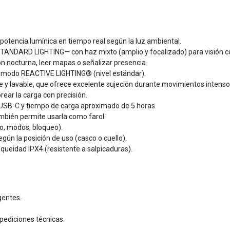
potencia lumínica en tiempo real según la luz ambiental.
TANDARD LIGHTING— con haz mixto (amplio y focalizado) para visión ce
ión nocturna, leer mapas o señalizar presencia.
n modo REACTIVE LIGHTING® (nivel estándar).
 y lavable, que ofrece excelente sujeción durante movimientos intenso
rear la carga con precisión.
 USB-C y tiempo de carga aproximado de 5 horas.
ambién permite usarla como farol.
do, modos, bloqueo).
egún la posición de uso (casco o cuello).
queidad IPX4 (resistente a salpicaduras).
gentes.
pediciones técnicas.