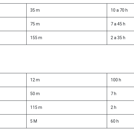
35 m
10 a 70 h
75 m
7 a 45 h
155 m
2 a 35 h
12 m
100 h
50 m
7 h
115 m
2 h
5 M
60 h