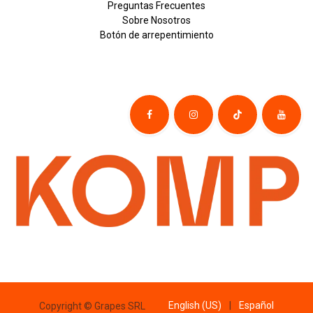
Preguntas Frecuentes
Sobre
Nosotros
Botón de
​arre
pentim
​​​iento
English (US)
|
Español
Copyright © Grapes SRL