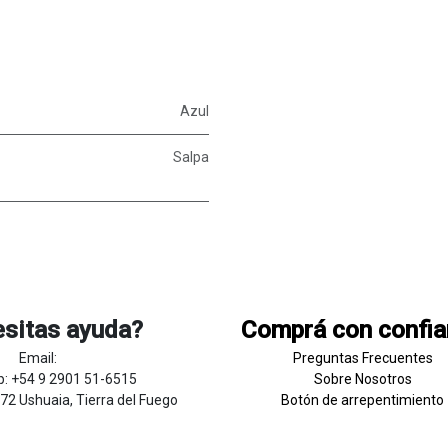
Azul
Salpa
sitas ayuda?
Comprá con confi
Email:
Preguntas Frecuentes
: +54 9 2901 51-6515
Sobre
Nosotros
272 Ushuaia, Tierra del Fuego
Botón de
​arre
pentim
​​​iento