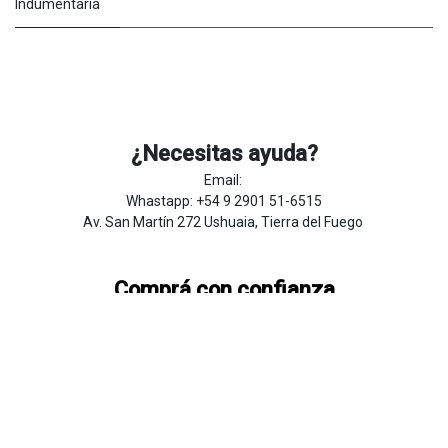
Indumentaria
¿Necesitas ayuda?
Email:
Whastapp: +54 9 2901 51-6515
Av. San Martín 272 Ushuaia, Tierra del Fuego
Comprá con confianza
Preguntas Frecuentes
Sobre
Nosotros
Botón de
​arre
pentim
​​​iento