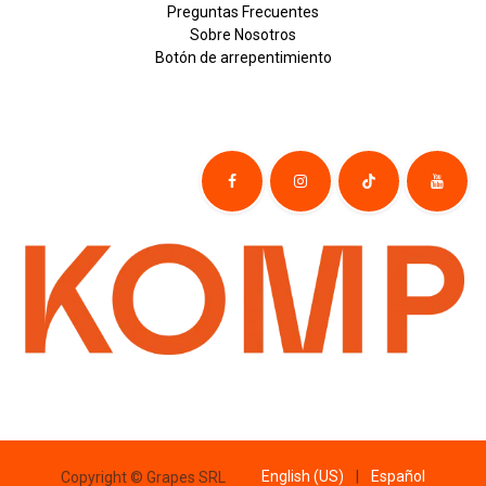
Preguntas Frecuentes
Sobre
Nosotros
Botón de
​arre
pentim
​​​iento
English (US)
|
Español
Copyright © Grapes SRL