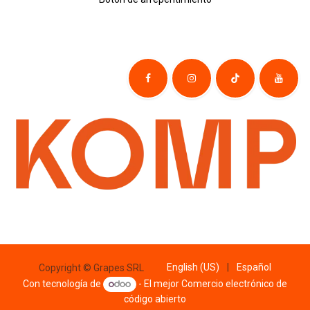
English (US)
|
Español
Copyright © Grapes SRL
Con tecnología de
- El mejor
Comercio electrónico de
código abierto