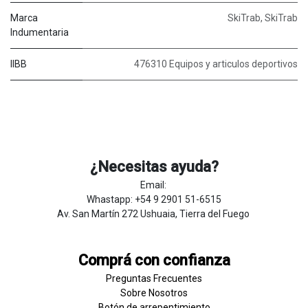
Marca
SkiTrab
,
SkiTrab
Indumentaria
IIBB
476310 Equipos y articulos deportivos
¿Necesitas ayuda?
Email:
Whastapp: +54 9 2901 51-6515
Av. San Martín 272 Ushuaia, Tierra del Fuego
Comprá con confianza
Preguntas Frecuentes
Sobre
Nosotros
Botón de
​arre
pentim
​​​iento