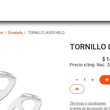
Hombre
Niños
Equipo Técnico
Actividad
re
Escalada
TORNILLO LASER HIELO
TORNILLO 
$
1
Precio s/Imp. Nac.:
Términos y condiciones
Grantía de devolución de 