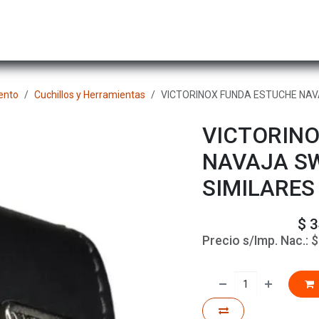
Hombre
Niños
Equipo Técnico
Actividad
nto
Cuchillos y Herramientas
VICTORINOX FUNDA ESTUCHE NA
VICTORIN
NAVAJA S
SIMILARES
$
3
Precio s/Imp. Nac.: