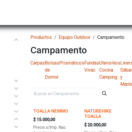
Hombre
Niños
Equipo Técnico
Actividad
Productos
Equipo Outdoor
Campamento
Campamento
Carpas
Bolsas
Prismáticos
Fundas
Utensilios
Liner
de
Vivac
Cocina
Sába
Dormir
Camping
y
Mant
TOALLA NEMMO
NATUREHIKE
TOALLA
$
15.000,00
$
20.000,00
Precio s/Imp. Nac.