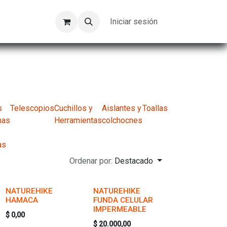
Kompeer
Trabajos
Iniciar sesión
s
Telescopios
Cuchillos y
Aislantes y
Toallas
nas
Herramientas
colchocnes
as
Ordenar por:
Destacado
NATUREHIKE
NATUREHIKE
HAMACA
FUNDA CELULAR
IMPERMEABLE
$
0,00
$
20.000,00