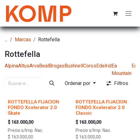
Ir al contenido
...
Marcas
Rottefella
Rottefella
Alpina
Altus
Arva
Beal
Brogas
Bushnell
Coros
Edelrid
Ea
Ede
Mountain
Ordenar por
Filtros
ROTTEFELLA FIJACION
ROTTEFELLA FIJACION
FONDO Xcelerator 2.0
FONDO Xcelerator 2.0
Skate
Classic
$
163.000,00
$
163.000,00
Precio s/Imp. Nac.
Precio s/Imp. Nac.
$
163.000,00
$
163.000,00