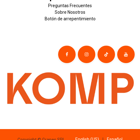
Preguntas Frecuentes
Sobre
Nosotros
Botón de
​arre
pentim
​​​iento
English (US)
|
Español
Copyright © Grapes SRL