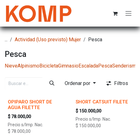
Ir al contenido
...
Actividad (Uso previsto) Mujer
Pesca
Pesca
Nieve
Alpinismo
Bicicleta
Gimnasio
Escalada
Pesca
Senderismo
Ordenar por
Filtros
OPIPARO SHORT DE
SHORT CATSUIT FILETE
AGUA FILETTE
$
150.000,00
$
78.000,00
Precio s/Imp. Nac.
Precio s/Imp. Nac.
$
150.000,00
$
78.000,00