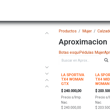
Hombre
Niños
Equipo Técnico
Actividad
Productos
Mujer
Calzad
Aproximacion
Botas esqui
Pédulas Mujer
Apr
LA SPORTIVA
LA SPOR
TX4 WOMAN
TX4 MID
GTX
WOMAN
$
240.000,00
$
203.50
Precio s/Imp.
Precio s/
Nac.
Nac.
$
240.000,00
$
203.500