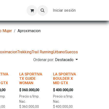
Kompeer
Trabajos
Iniciar sesión
o Mujer
Aproximacion
oximacion
Trekking
Trail Running
Urbano
Suecos
Ordenar por:
Destacado
TIVA
LA SPORTIVA
LA SPORTIVA
TX GUIDE
BOULDER X
 GTX
WOMAN
MID GTX
0,00
$
360.000,00
$
400.000,00
Imp.
Precio s/Imp.
Precio s/Imp.
Nac.
Nac.
,00
$
360.000,00
$
400.000,00