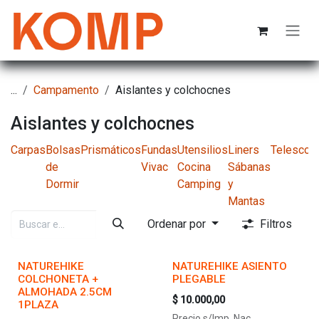
Ir al contenido
...
Campamento
Aislantes y colchocnes
Aislantes y colchocnes
Carpas
Bolsas
Prismáticos
Fundas
Utensilios
Liners
Telescop
de
Vivac
Cocina
Sábanas
Dormir
Camping
y
Mantas
Ordenar por
Filtros
NATUREHIKE
NATUREHIKE ASIENTO
COLCHONETA +
PLEGABLE
ALMOHADA 2.5CM
$
10.000,00
1PLAZA
Precio s/Imp. Nac.