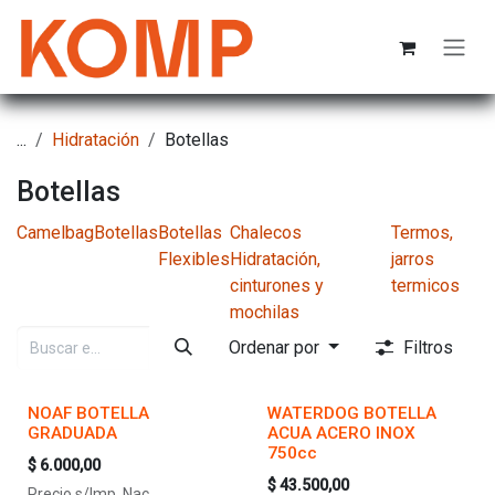
Ir al contenido
...
Hidratación
Botellas
Botellas
Camelbag
Botellas
Botellas
Chalecos
Termos,
Flexibles
Hidratación,
jarros
cinturones y
termicos
mochilas
Ordenar por
Filtros
NOAF BOTELLA
WATERDOG BOTELLA
GRADUADA
ACUA ACERO INOX
750cc
$
6.000,00
$
43.500,00
Precio s/Imp. Nac.