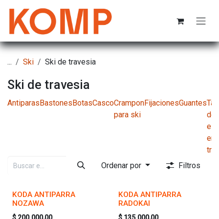
Ir al contenido
...
Ski
Ski de travesia
Ski de travesia
Antiparas
Bastones
Botas
Casco
Crampon
Fijaciones
Guantes
Tab
para ski
de
esq
en
tra
Ordenar por
Filtros
KODA ANTIPARRA
KODA ANTIPARRA
NOZAWA
RADOKAI
$
200.000,00
$
135.000,00